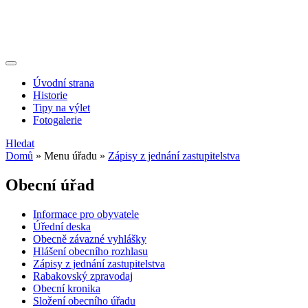
Úvodní strana
Historie
Tipy na výlet
Fotogalerie
Hledat
Domů
»
Menu úřadu
»
Zápisy z jednání zastupitelstva
Obecní úřad
Informace pro obyvatele
Úřední deska
Obecně závazné vyhlášky
Hlášení obecního rozhlasu
Zápisy z jednání zastupitelstva
Rabakovský zpravodaj
Obecní kronika
Složení obecního úřadu