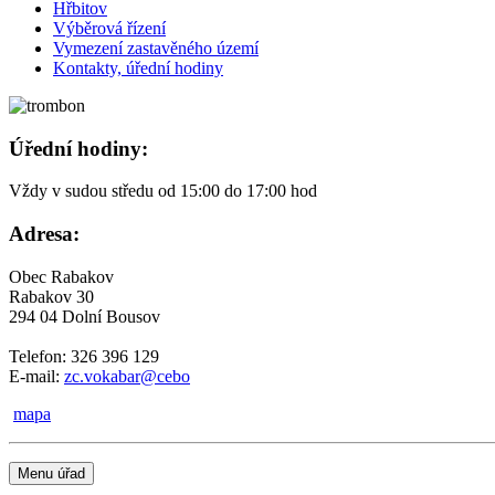
Hřbitov
Výběrová řízení
Vymezení zastavěného území
Kontakty, úřední hodiny
Úřední hodiny:
Vždy v sudou středu od 15:00 do 17:00 hod
Adresa:
Obec Rabakov
Rabakov 30
294 04 Dolní Bousov
Telefon: 326 396 129
E-mail:
zc.vokabar@cebo
mapa
Menu úřad