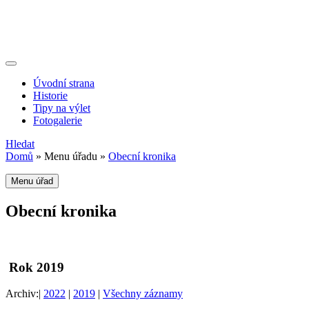
Úvodní strana
Historie
Tipy na výlet
Fotogalerie
Hledat
Domů
»
Menu úřadu
»
Obecní kronika
Menu úřad
Obecní kronika
Rok 2019
Archiv:
|
2022
|
2019
|
Všechny záznamy