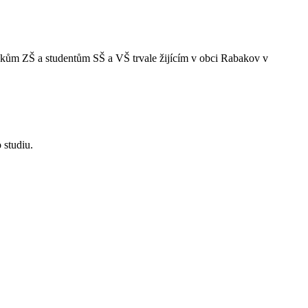
ákům ZŠ a studentům SŠ a VŠ trvale žijícím v obci Rabakov v
 studiu.