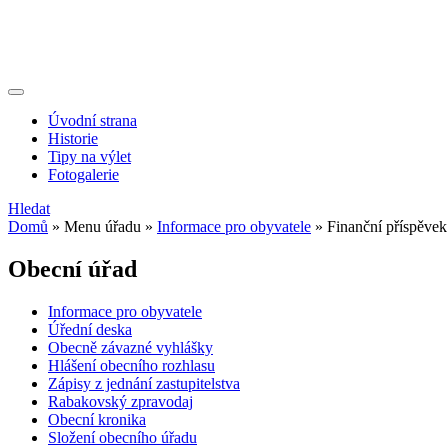
Úvodní strana
Historie
Tipy na výlet
Fotogalerie
Hledat
Domů
»
Menu úřadu
»
Informace pro obyvatele
»
Finanční příspěve
Obecní úřad
Informace pro obyvatele
Úřední deska
Obecně závazné vyhlášky
Hlášení obecního rozhlasu
Zápisy z jednání zastupitelstva
Rabakovský zpravodaj
Obecní kronika
Složení obecního úřadu