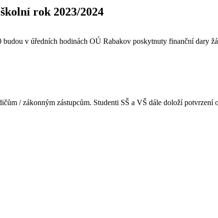
školní rok 2023/2024
020 budou v úředních hodinách OÚ Rabakov poskytnuty finanční dary ž
odičům / zákonným zástupcům. Studenti SŠ a VŠ dále doloží potvrzení o