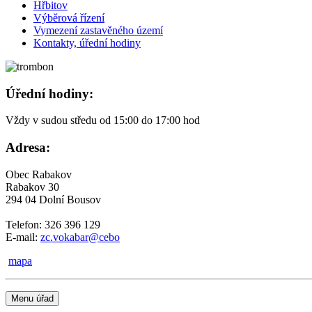
Hřbitov
Výběrová řízení
Vymezení zastavěného území
Kontakty, úřední hodiny
Úřední hodiny:
Vždy v sudou středu od 15:00 do 17:00 hod
Adresa:
Obec Rabakov
Rabakov 30
294 04 Dolní Bousov
Telefon: 326 396 129
E-mail:
zc.vokabar@cebo
mapa
Menu úřad