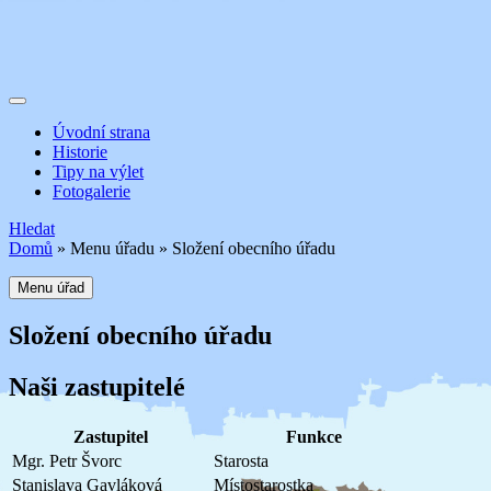
Úvodní strana
Historie
Tipy na výlet
Fotogalerie
Hledat
Domů
»
Menu úřadu
»
Složení obecního úřadu
Menu úřad
Složení obecního úřadu
Naši zastupitelé
Zastupitel
Funkce
Mgr. Petr Švorc
Starosta
Stanislava Gavláková
Místostarostka