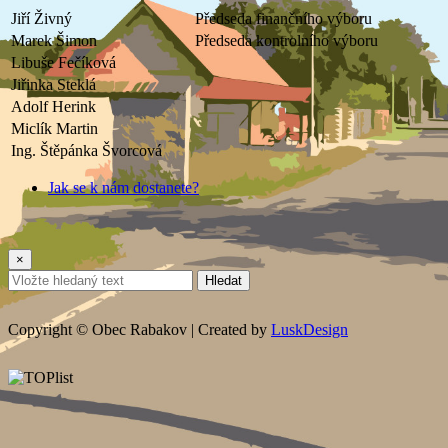
Jiří Živný
Předseda finančního výboru
Marek Šimon
Předseda kontrolního výboru
Libuše Fečíková
Jiřinka Steklá
Adolf Herink
Miclík Martin
Ing. Štěpánka Švorcová
Jak se k nám dostanete?
×
Hledat
Copyright © Obec Rabakov | Created by
LuskDesign