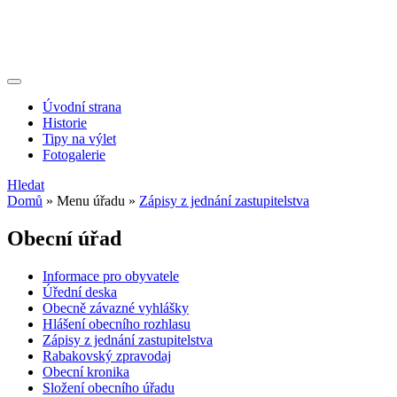
Úvodní strana
Historie
Tipy na výlet
Fotogalerie
Hledat
Domů
»
Menu úřadu
»
Zápisy z jednání zastupitelstva
Obecní úřad
Informace pro obyvatele
Úřední deska
Obecně závazné vyhlášky
Hlášení obecního rozhlasu
Zápisy z jednání zastupitelstva
Rabakovský zpravodaj
Obecní kronika
Složení obecního úřadu