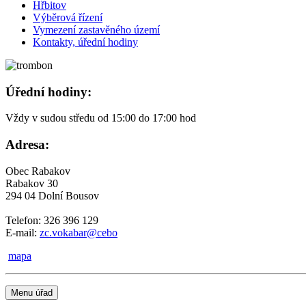
Hřbitov
Výběrová řízení
Vymezení zastavěného území
Kontakty, úřední hodiny
Úřední hodiny:
Vždy v sudou středu od 15:00 do 17:00 hod
Adresa:
Obec Rabakov
Rabakov 30
294 04 Dolní Bousov
Telefon: 326 396 129
E-mail:
zc.vokabar@cebo
mapa
Menu úřad